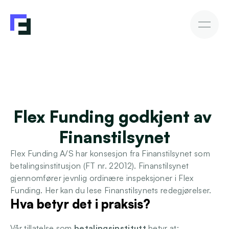
Bedriftslån
Fakturakjøp
Fakturakjøp
Slik investerer du
Avkastning & Risiko
AutoInvesto-agent
Kundehistorier
Kundehistorier
Flex Funding godkjent av 
Finansiering
Finanstilsynet
For investorer
Flex Funding A/S har konsesjon fra Finanstilsynet som 
betalingsinstitusjon (FT nr. 22012). Finanstilsynet 
Kunnskap
gjennomfører jevnlig ordinære inspeksjoner i Flex 
Funding. Her kan du lese Finanstilsynets redegjørelser.
Hva betyr det i praksis?
Bli investor
Vår tillatelse som 
betalingsinstitutt
 betyr at: