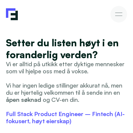
Bedriftslån
Setter du listen høyt i en 
Fakturakjøp
Fakturakjøp
Slik investerer du
Avkastning & Risiko
AutoInvesto-agent
Kundehistorier
Kundehistorier
foranderlig verden?
Vi er alltid på utkikk etter dyktige mennesker 
Finansiering
som vil hjelpe oss med å vokse.
For investorer
Vi har ingen ledige stillinger akkurat nå, men 
du er hjertelig velkommen til å sende inn en 
åpen søknad
 og CV-en din.
Kunnskap
Full Stack Product Engineer – Fintech (AI-
fokusert, høyt eierskap)
Bli investor