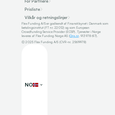
For Partnere
Prisliste
Vilkår og retningslinjer
Flex Funding A/S er godkendt af Finanstilsynet i Danmark som 
betalingsinstitut (FT nr. 22012) og som European 
Crowdfunding Service Provider (ECSP). Tjenester i Norge 
leveres af Flex Funding Norge AS (
Org.nr
. 913 978 617).
ⓒ 2025 Flex Funding A/S (CVR-nr. 25619978)
Select Language
NO