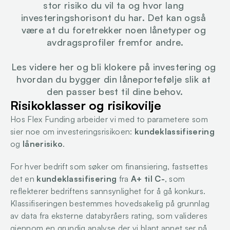
stor risiko du vil ta og hvor lang 
investeringshorisont du har. Det kan også 
være at du foretrekker noen lånetyper og 
avdragsprofiler fremfor andre.
Les videre her og bli klokere på investering og 
hvordan du bygger din låneportefølje slik at 
den passer best til dine behov.
Risikoklasser og risikovilje
Hos Flex Funding arbeider vi med to parametere som 
sier noe om investeringsrisikoen: 
kundeklassifisering
og 
lånerisiko
.
For hver bedrift som søker om finansiering, fastsettes 
det en 
kundeklassifisering
 fra 
A+ til C-
, som 
reflekterer bedriftens sannsynlighet for å gå konkurs. 
Klassifiseringen bestemmes hovedsakelig på grunnlag 
av data fra eksterne databyråers rating, som valideres 
gjennom en grundig analyse der vi blant annet ser på 