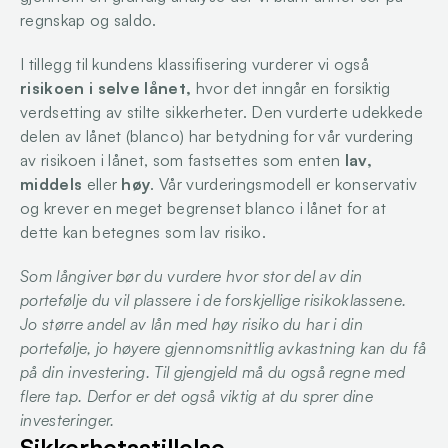
regnskap og saldo.
I tillegg til kundens klassifisering vurderer vi også 
risikoen i selve lånet, 
hvor det inngår en forsiktig 
verdsetting av stilte sikkerheter. Den vurderte udekkede 
delen av lånet (blanco) har betydning for vår vurdering 
av risikoen i lånet, som fastsettes som enten 
lav, 
middels 
eller 
høy
. Vår vurderingsmodell er konservativ 
og krever en meget begrenset blanco i lånet for at 
dette kan betegnes som lav risiko.
Som långiver bør du vurdere hvor stor del av din 
portefølje du vil plassere i de forskjellige risikoklassene. 
Jo større andel av lån med høy risiko du har i din 
portefølje, jo høyere gjennomsnittlig avkastning kan du få 
på din investering. Til gjengjeld må du også regne med 
flere tap. Derfor er det også viktig at du sprer dine 
investeringer.
Sikkerhetsstillelse