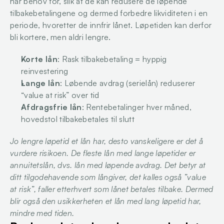
har behov for, slik at de kan redusere de løpende 
tilbakebetalingene og dermed forbedre likviditeten i en 
periode, hvoretter de innfrir lånet. Løpetiden kan derfor 
bli kortere, men aldri lengre.
Korte lån
: Rask tilbakebetaling = hyppig 
reinvestering
Lange lån
: Løbende avdrag (serielån) reduserer 
“value at risk” over tid
Afdragsfrie lån
: Rentebetalinger hver måned, 
hovedstol tilbakebetales til slutt
Jo lengre løpetid et lån har, desto vanskeligere er det å 
vurdere risikoen. De fleste lån med lange løpetider er 
annuitetslån, dvs. lån med løpende avdrag. Det betyr at 
ditt tilgodehavende som långiver, det kalles også ”value 
at risk”, faller etterhvert som lånet betales tilbake. Dermed 
blir også den usikkerheten et lån med lang løpetid har, 
mindre med tiden.