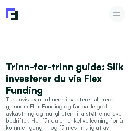
Bedriftslån
Fakturakjøp
Fakturakjøp
Slik investerer du
Avkastning & Risiko
AutoInvesto-agent
Kundehistorier
Kundehistorier
Trinn-for-trinn guide: Slik 
Finansiering
investerer du via Flex 
For investorer
Funding
Tusenvis av nordmenn investerer allerede 
Kunnskap
gjennom Flex Funding og får både god 
avkastning og muligheten til å støtte norske 
bedrifter. Her får du en enkel veiledning for å 
Bli investor
komme i gang – og få mest mulig ut av 