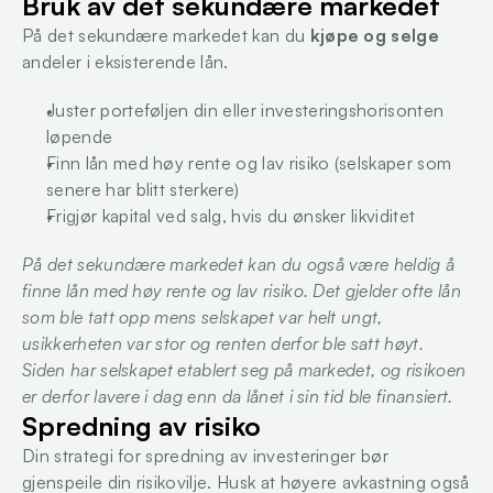
Bruk av det sekundære markedet
På det sekundære markedet kan du 
kjøpe og selge
andeler i eksisterende lån.
Juster porteføljen din eller investeringshorisonten 
løpende
Finn lån med høy rente og lav risiko (selskaper som 
senere har blitt sterkere)
Frigjør kapital ved salg, hvis du ønsker likviditet
På det sekundære markedet kan du også være heldig å 
finne lån med høy rente og lav risiko. Det gjelder ofte lån 
som ble tatt opp mens selskapet var helt ungt, 
usikkerheten var stor og renten derfor ble satt høyt. 
Siden har selskapet etablert seg på markedet, og risikoen 
er derfor lavere i dag enn da lånet i sin tid ble finansiert.
Spredning av risiko
Din strategi for spredning av investeringer bør 
gjenspeile din risikovilje. Husk at høyere avkastning også 