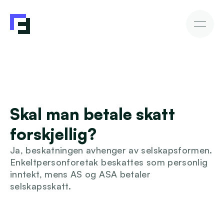
Bedriftslån
Fakturakjøp
Fakturakjøp
Slik investerer du
Avkastning & Risiko
AutoInvesto-agent
Kundehistorier
Kundehistorier
Skal man betale skatt 
Finansiering
forskjellig?
For investorer
Ja, beskatningen avhenger av selskapsformen. 
Enkeltpersonforetak beskattes som personlig 
Kunnskap
inntekt, mens AS og ASA betaler 
selskapsskatt.
Bli investor