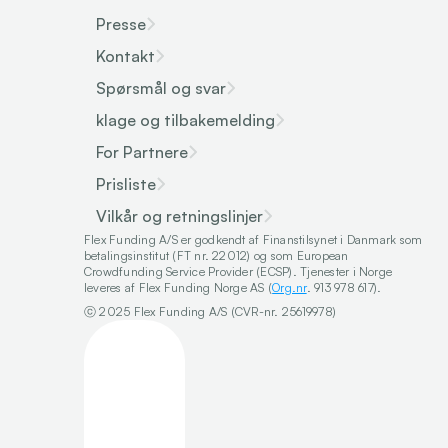
Presse
Kontakt
Spørsmål og svar
klage og tilbakemelding
For Partnere
Prisliste
Vilkår og retningslinjer
Flex Funding A/S er godkendt af Finanstilsynet i Danmark som 
betalingsinstitut (FT nr. 22012) og som European 
Crowdfunding Service Provider (ECSP). Tjenester i Norge 
leveres af Flex Funding Norge AS (
Org.nr
. 913 978 617).
ⓒ 2025 Flex Funding A/S (CVR-nr. 25619978)
Select Language