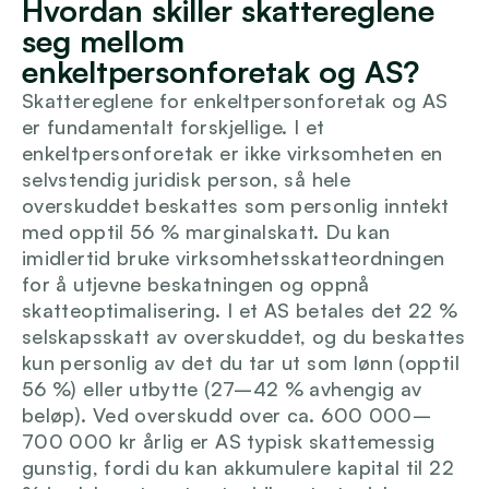
Hvordan skiller skattereglene 
Logg inn
seg mellom 
enkeltpersonforetak og AS?
Skattereglene for enkeltpersonforetak og AS 
er fundamentalt forskjellige. I et 
enkeltpersonforetak er ikke virksomheten en 
selvstendig juridisk person, så hele 
overskuddet beskattes som personlig inntekt 
med opptil 56 % marginalskatt. Du kan 
imidlertid bruke virksomhetsskatteordningen 
for å utjevne beskatningen og oppnå 
skatteoptimalisering. I et AS betales det 22 % 
selskapsskatt av overskuddet, og du beskattes 
kun personlig av det du tar ut som lønn (opptil 
56 %) eller utbytte (27–42 % avhengig av 
beløp). Ved overskudd over ca. 600 000–
700 000 kr årlig er AS typisk skattemessig 
gunstig, fordi du kan akkumulere kapital til 22 