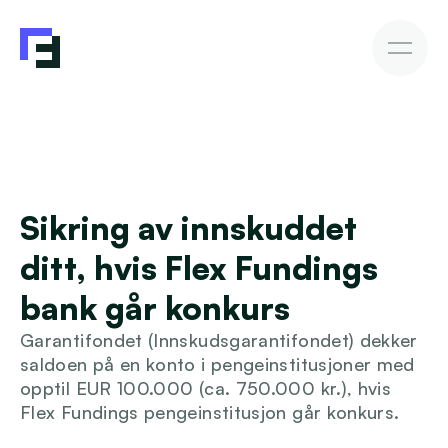
Bedriftslån
Fakturakjøp
Fakturakjøp
Slik investerer du
Avkastning & Risiko
AutoInvesto-agent
Kundehistorier
Kundehistorier
Sikring av innskuddet 
Finansiering
ditt, hvis Flex Fundings 
For investorer
bank går konkurs
Garantifondet (Innskudsgarantifondet) dekker 
Kunnskap
saldoen på en konto i pengeinstitusjoner med 
opptil EUR 100.000 (ca. 750.000 kr.), hvis 
Flex Fundings pengeinstitusjon går konkurs.
Bli investor