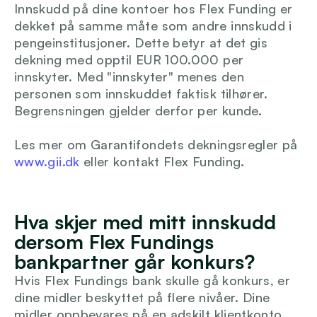
Innskudd på dine kontoer hos Flex Funding er 
Logg inn
dekket på samme måte som andre innskudd i 
pengeinstitusjoner. Dette betyr at det gis 
dekning med opptil EUR 100.000 per 
innskyter. Med "innskyter" menes den 
personen som innskuddet faktisk tilhører. 
Begrensningen gjelder derfor per kunde.
Les mer om Garantifondets dekningsregler på
www.gii.dk
 eller kontakt Flex Funding.
Hva skjer med mitt innskudd 
dersom Flex Fundings 
bankpartner går konkurs?
Hvis Flex Fundings bank skulle gå konkurs, er 
dine midler beskyttet på flere nivåer. Dine 
midler oppbevares på en adskilt klientkonto 