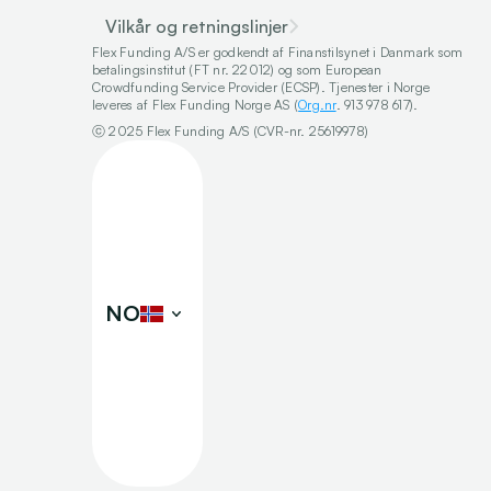
Vilkår og retningslinjer
Flex Funding A/S er godkendt af Finanstilsynet i Danmark som 
betalingsinstitut (FT nr. 22012) og som European 
Crowdfunding Service Provider (ECSP). Tjenester i Norge 
leveres af Flex Funding Norge AS (
Org.nr
. 913 978 617).
ⓒ 2025 Flex Funding A/S (CVR-nr. 25619978)
Select Language
NO