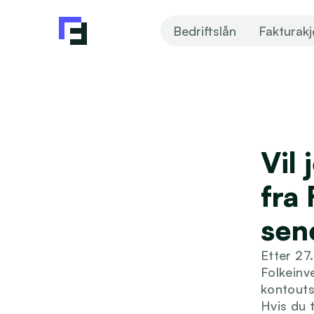
Bedriftslån
Fakturak
Vil 
fra 
sen
Etter 27
Folkeinve
kontouts
Hvis du t