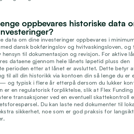
lenge oppbevares historiske data o
investeringer?
ke data om dine investeringer oppbevares i minimum 
med dansk bokføringslov og hvitvaskingsloven, og t
 hensyn til dokumentasjon og revisjon. For aktive lån
es dataene gjennom hele lånets løpetid pluss den 
e perioden etter at lånet er avsluttet. Dette betyr at
ang til all din historikk via kontoen din så lenge du er e
 — og typisk i flere år etterpå dersom du lukker kont
 er en regulatorisk forpliktelse, slik at Flex Funding 
ere transaksjoner ved en eventuell skattekontroll el
tsforespørsel. Du kan laste ned dokumenter til lokal
kstra sikkerhet, noe som er god praksis for langsikti
r.