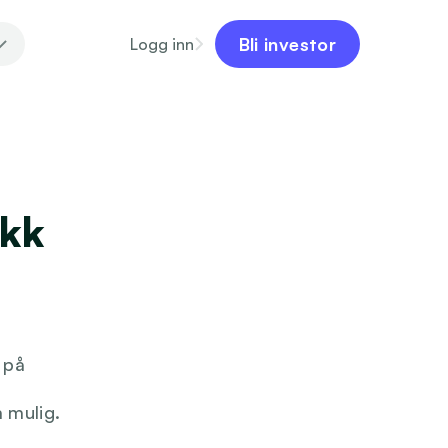
Bli investor
Logg inn
kk 
på 
mulig. 