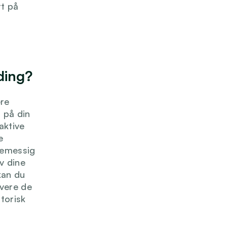
t på 
ding?
re 
på din 
ktive 
 
temessig 
 dine 
kan du 
vere de 
orisk 