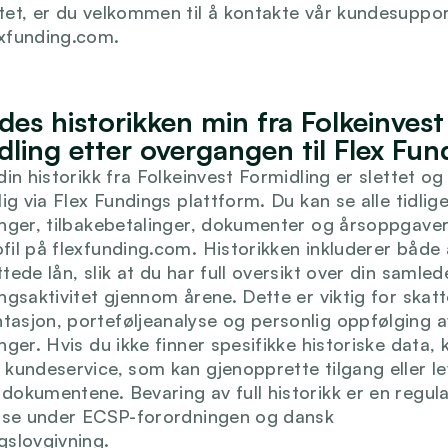
tet, er du velkommen til å kontakte vår kundesuppor
xfunding.com.
des historikken min fra Folkeinvest 
dling etter overgangen til Flex Fun
din historikk fra Folkeinvest Formidling er slettet og 
lig via Flex Fundings plattform. Du kan se alle tidlige
inger, tilbakebetalinger, dokumenter og årsoppgaver 
fil på flexfunding.com. Historikken inkluderer både a
tede lån, slik at du har full oversikt over din samlede
ingsaktivitet gjennom årene. Dette er viktig for skat
asjon, porteføljeanalyse og personlig oppfølging av
nger. Hvis du ikke finner spesifikke historiske data, 
 kundeservice, som kan gjenopprette tilgang eller le
dokumentene. Bevaring av full historikk er en regulat
else under ECSP-forordningen og dansk 
gslovgivning.