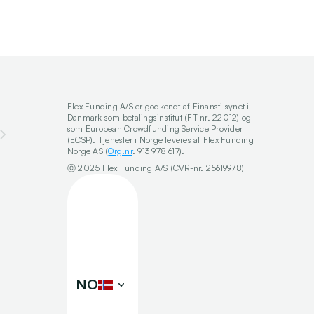
Flex Funding A/S er godkendt af Finanstilsynet i 
Danmark som betalingsinstitut (FT nr. 22012) og 
som European Crowdfunding Service Provider 
(ECSP). Tjenester i Norge leveres af Flex Funding 
Norge AS (
Org.nr
. 913 978 617).
ⓒ 2025 Flex Funding A/S (CVR-nr. 25619978)
Select Language
NO