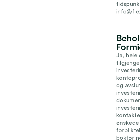
tidspunk
info@fle
Behol
Formi
Ja, hele 
tilgjenge
invester
kontopro
og avslut
invester
dokument
investeri
kontakte
ønskede 
forplikt
bokførin