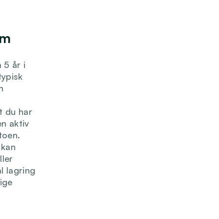
m 
5 år i 
ypisk 
 
 du har 
n aktiv 
oen. 
kan 
ler 
 lagring 
ge 