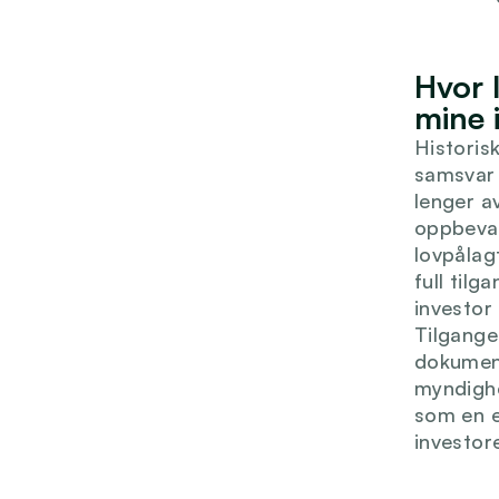
Hvor 
mine 
Historis
samsvar 
lenger av
oppbevar
lovpålagt
full tilg
investor
Tilgangen
dokument
myndighe
som en e
investore