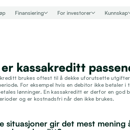
jøp
Finansiering
For investorer
Kunnskap
 er kassakreditt passe
reditt brukes oftest til å dekke uforutsette utgifter 
eriode. For eksempel hvis en debitor ikke betaler i ti
etales lønninger. En kassakreditt er derfor en god bu
erioder og er kostnadsfri når den ikke brukes.
ke situasjoner gir det mest mening å