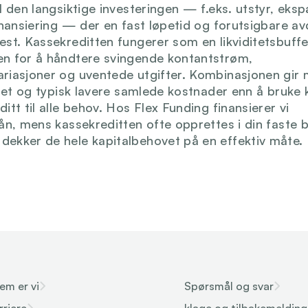
l den langsiktige investeringen — f.eks. utstyr, eksp
finansiering — der en fast løpetid og forutsigbare av
est. Kassekreditten fungerer som en likviditetsbuffer
n for å håndtere svingende kontantstrøm, 
riasjoner og uventede utgifter. Kombinasjonen gir 
litet og typisk lavere samlede kostnader enn å bruke 
itt til alle behov. Hos Flex Funding finansierer vi 
lån, mens kassekreditten ofte opprettes i din faste 
ekker de hele kapitalbehovet på en effektiv måte.
em er vi
Spørsmål og svar