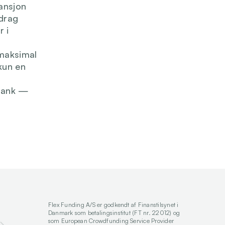
ansjon 
drag 
 i 
maksimal 
kun en 
bank — 
Flex Funding A/S er godkendt af Finanstilsynet i 
Danmark som betalingsinstitut (FT nr. 22012) og 
som European Crowdfunding Service Provider 