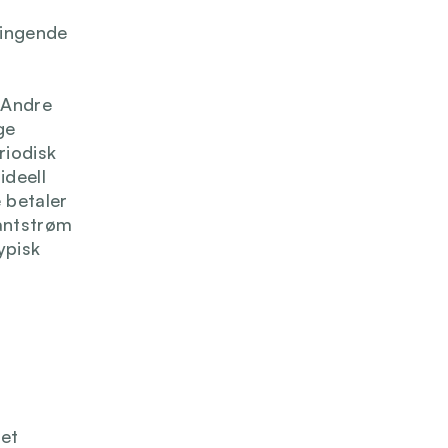
ingende 
Andre 
e 
iodisk 
deell 
 betaler 
antstrøm 
pisk 
et 