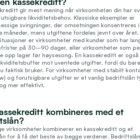
 en kassekreditt?
kreditt gir mest mening når virksomheten din har sv
rutsigbare likviditetsbehov. Klassiske eksempler er 
ssige svingninger, der omsetningen konsentreres i 
 måneder, mens utgiftene fordeles jevnt over året. 
situasjoner er virksomheter med kunder som har lang
sfrister på 30–90 dager, eller virksomheter som per
 opp lager før høysesong. En kassekreditt er også i
ikviditetsbuffer mot uventede utgifter, fordi du bare
du faktisk bruker. For virksomheter med stabilt kont
w) og forutsigbare utgifter er et vanlig bedriftslån ty
 og mer effektivt.
assekreditt kombineres med et 
tslån?
e virksomheter kombinerer en kassekreditt og et 
lån for å få det beste av begge verdener. Bedriftslån