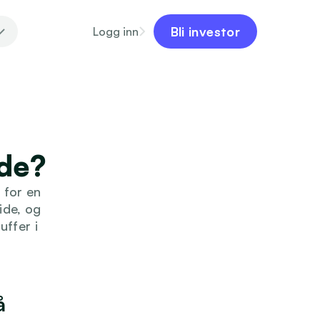
Bli investor
Logg inn
nde?
for en 
de, og 
ffer i 
 