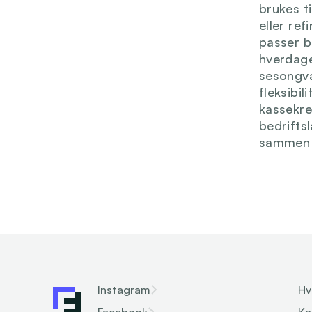
brukes ti
eller re
passer b
hverdage
sesongva
fleksibi
kassekred
bedrifts
sammen d
Instagram
Hv