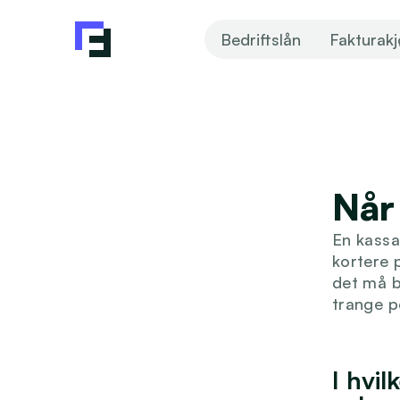
Bedriftslån
Fakturak
Når
En kassak
kortere p
det må b
trange p
I hvil