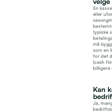
velge
En kasse
eller ufo
sesongme
bestemte
typiske 
betaling
må bygge
som en l
for det 
(cash flo
billigere
Kan k
bedrif
Ja, mang
bedrifts