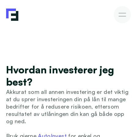
Bedriftslån
Fakturakjøp
Fakturakjøp
Slik investerer du
Avkastning & Risiko
AutoInvesto-agent
Kundehistorier
Kundehistorier
Hvordan investerer jeg 
Finansiering
best?
For investorer
Akkurat som all annen investering er det viktig 
at du sprer investeringen din på lån til mange 
Kunnskap
bedrifter for å redusere risikoen, ettersom 
resultatet av utlåningen din kan gå både opp 
og ned.
Bli investor
Bruk gjerne 
AutoInvest
 for enkel og 