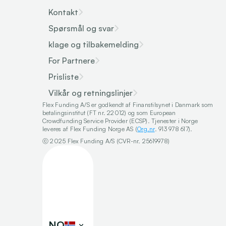
Kontakt
Spørsmål og svar
klage og tilbakemelding
For Partnere
Prisliste
Vilkår og retningslinjer
Flex Funding A/S er godkendt af Finanstilsynet i Danmark som 
betalingsinstitut (FT nr. 22012) og som European 
Crowdfunding Service Provider (ECSP). Tjenester i Norge 
leveres af Flex Funding Norge AS (
Org.nr
. 913 978 617).
ⓒ 2025 Flex Funding A/S (CVR-nr. 25619978)
Select Language
NO