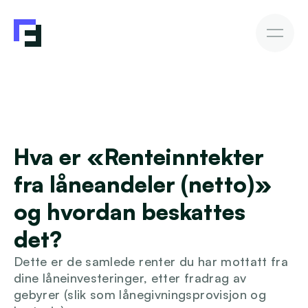
Bedriftslån
Fakturakjøp
Fakturakjøp
Slik investerer du
Avkastning & Risiko
AutoInvesto-agent
Kundehistorier
Kundehistorier
Hva er «Renteinntekter 
Finansiering
fra låneandeler (netto)» 
For investorer
og hvordan beskattes 
det?
Kunnskap
Dette er de samlede renter du har mottatt fra 
dine låneinvesteringer, etter fradrag av 
gebyrer (slik som lånegivningsprovisjon og 
Bli investor