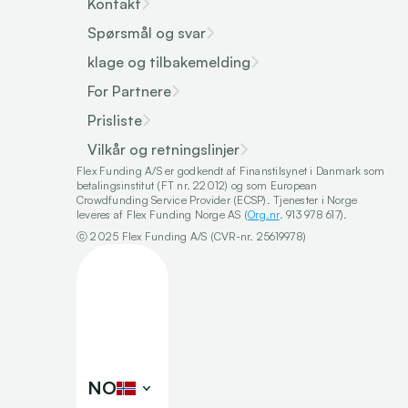
Kontakt
Spørsmål og svar
klage og tilbakemelding
For Partnere
Prisliste
Vilkår og retningslinjer
Flex Funding A/S er godkendt af Finanstilsynet i Danmark som 
betalingsinstitut (FT nr. 22012) og som European 
Crowdfunding Service Provider (ECSP). Tjenester i Norge 
leveres af Flex Funding Norge AS (
Org.nr
. 913 978 617).
ⓒ 2025 Flex Funding A/S (CVR-nr. 25619978)
Select Language
NO