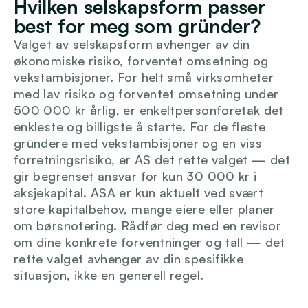
Hvilken selskapsform passer 
Logg inn
best for meg som gründer?
Valget av selskapsform avhenger av din 
økonomiske risiko, forventet omsetning og 
vekstambisjoner. For helt små virksomheter 
med lav risiko og forventet omsetning under 
500 000 kr årlig, er enkeltpersonforetak det 
enkleste og billigste å starte. For de fleste 
gründere med vekstambisjoner og en viss 
forretningsrisiko, er AS det rette valget — det 
gir begrenset ansvar for kun 30 000 kr i 
aksjekapital. ASA er kun aktuelt ved svært 
store kapitalbehov, mange eiere eller planer 
om børsnotering. Rådfør deg med en revisor 
om dine konkrete forventninger og tall — det 
rette valget avhenger av din spesifikke 
situasjon, ikke en generell regel.