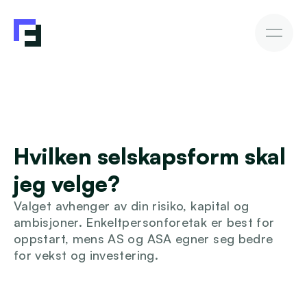
Bedriftslån
Fakturakjøp
Fakturakjøp
Slik investerer du
Avkastning & Risiko
AutoInvesto-agent
Kundehistorier
Kundehistorier
Hvilken selskapsform skal 
Finansiering
jeg velge?
For investorer
Valget avhenger av din risiko, kapital og 
ambisjoner. Enkeltpersonforetak er best for 
Kunnskap
oppstart, mens AS og ASA egner seg bedre 
for vekst og investering.
Bli investor