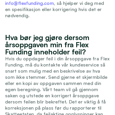
info@flexfunding.com
, så hjelper vi deg med 
Logg inn
en spesifikasjon eller korrigering hvis det er 
nødvendig.
Hva bør jeg gjøre dersom 
årsoppgaven min fra Flex 
Funding inneholder feil?
Hvis du oppdager feil i din årsoppgave fra Flex 
Funding, må du kontakte vår kundeservice så 
snart som mulig med en beskrivelse av hva 
som ikke stemmer. Send gjerne et skjermbilde 
eller en kopi av oppgaven sammen med din 
egen beregning. Vårt team vil gå gjennom 
saken og utstede en korrigert årsoppgave 
dersom feilen blir bekreftet. Det er viktig å få 
korreksjonen på plass før du rapporterer til 
Skatteetaten, da feilaktige opplysninger kan 