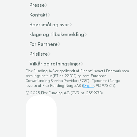
Presse
Kontakt
Spørsmål og svar
klage og tilbakemelding
For Partnere
Prisliste
Vilkår og retningslinjer
Flex Funding A/S er godkendt af Finanstilsynet i Danmark som 
betalingsinstitut (FT nr. 22012) og som European 
Crowdfunding Service Provider (ECSP). Tjenester i Norge 
leveres af Flex Funding Norge AS (
Org.nr
. 913 978 617).
ⓒ 2025 Flex Funding A/S (CVR-nr. 25619978)
Select Language