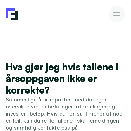
Bedriftslån
Fakturakjøp
Fakturakjøp
Slik investerer du
Avkastning & Risiko
AutoInvesto-agent
Kundehistorier
Kundehistorier
Hva gjør jeg hvis tallene i 
Finansiering
årsoppgaven ikke er 
For investorer
korrekte?
Sammenlign årsrapporten med din egen 
Kunnskap
oversikt over innbetalinger, utbetalinger og 
investert beløp. Hvis du fortsatt mener at noe 
er feil, kan du rette tallene i skattemeldingen 
Bli investor
og samtidig kontakte oss på 