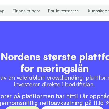
jøp
Finansiering
For investorer
Kunnskap
 Nordens største plattf
for næringslån
l av en veletablert crowdlending-plattfor
investerer direkte i bedriftslån.
torer på plattformen har hittil i år oppnå
jennomsnittlig nettoavkastning på 11,15 