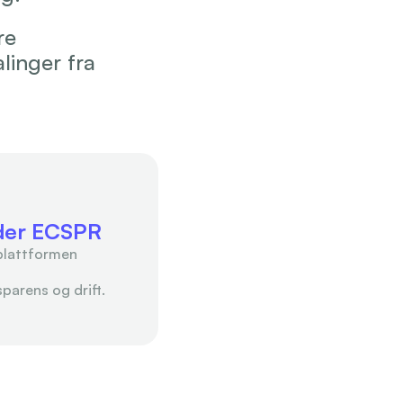
e 
inger fra 
nder ECSPR
plattformen 
parens og drift.