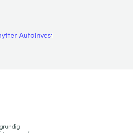
nytter AutoInvest
grundig 