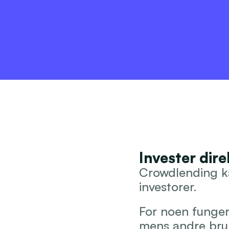
Invester dire
Crowdlending ka
investorer.
For noen fungere
mens andre bruke