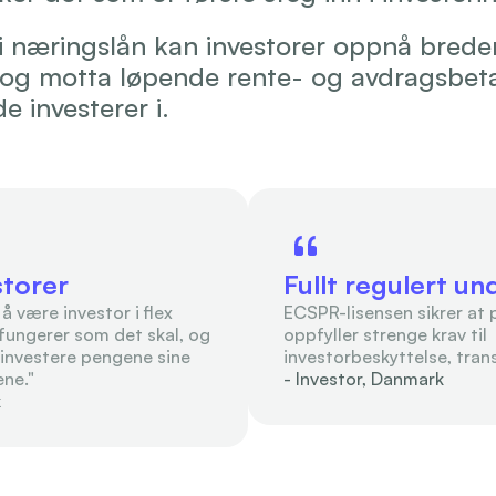
 i næringslån kan investorer oppnå breder
 og motta løpende rente- og avdragsbetal
 investerer i.
torer
Fullt regulert u
 å være investor i flex 
ECSPR-lisensen sikrer at 
fungerer som det skal, og 
oppfyller strenge krav til 
 investere pengene sine 
investorbeskyttelse, trans
ene."
- Investor, Danmark
k