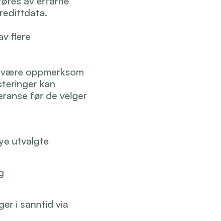
føres av erfarne 
redittdata.
v flere 
g å være oppmerksom 
steringer kan 
ranse før de velger 
øye utvalgte 
 
er i sanntid via 