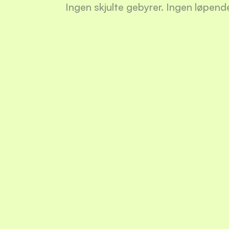
Ingen skjulte gebyrer. Ingen løpende
Opp
1
Det er
og bru
By p
2
Invest
marked
lån.
Et p
3
Når lå
Følg
4
Du kan
også h
Mot
5
Selska
invest