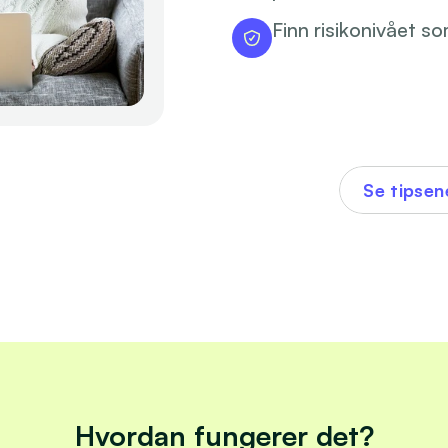
Finn risikonivået s
Se tipsen
Hvordan fungerer det?