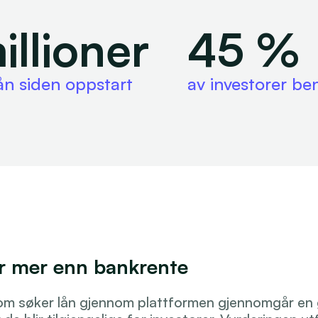
illioner
45 %
ån siden oppstart
av investorer be
r mer enn bankrente
som søker lån gjennom plattformen gjennomgår en 