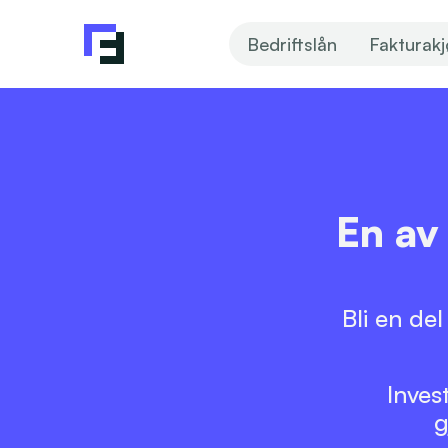
Bedriftslån
Fakturak
En av
Bli en de
Inves
g