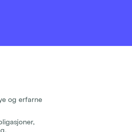
e og erfarne 
igasjoner, 
g. 