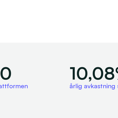
00
10,0
lattformen
årlig avkastning