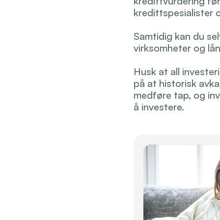
kredittvurdering før
kredittspesialister
Samtidig kan du selv
virksomheter og lån
Husk at all investe
på at historisk avka
medføre tap, og inv
å investere.