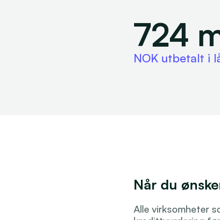
724 m
NOK utbetalt i l
Når du ønske
Alle virksomheter 