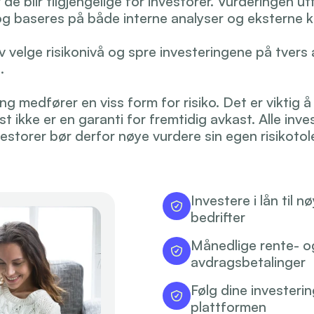
 de blir tilgjengelige for investorer. Vurderingen ut
 og baseres på både interne analyser og eksterne k
 velge risikonivå og spre investeringene på tvers a
.
ring medfører en viss form for risiko. Det er vikti
st ikke er en garanti for fremtidig avkast. Alle inve
estorer bør derfor nøye vurdere sin egen risikotole
Investere i lån til n
bedrifter
Månedlige rente- og
avdragsbetalinger
Følg dine investering
plattformen