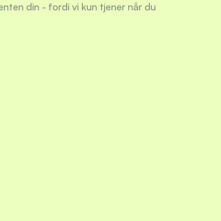
en din - fordi vi kun tjener når du 
lattformen 
 den primære 
 over flere 
ng aktiveres.
legg kan du 
 plattform.
 på din 