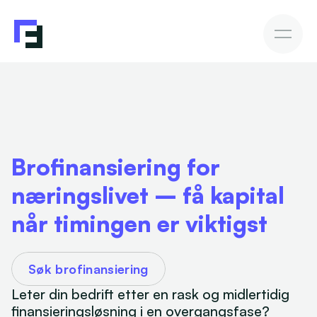
Bedriftslån
Fakturakjøp
Fakturakjøp
Slik investerer du
Avkastning & Risiko
AutoInvesto-agent
Kundehistorier
Kundehistorier
Brofinansiering for 
Finansiering
næringslivet – få kapital 
For investorer
når timingen er viktigst
Kunnskap
Søk brofinansiering
Leter din bedrift etter en rask og midlertidig 
Bli investor
finansieringsløsning i en overgangsfase? 