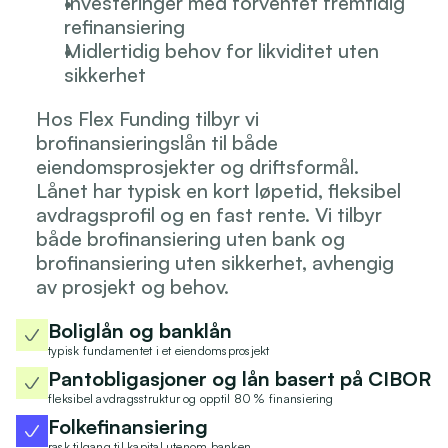
Investeringer med forventet fremtidig 
refinansiering
Midlertidig behov for likviditet uten 
sikkerhet
Hos Flex Funding tilbyr vi 
brofinansieringslån til både 
eiendomsprosjekter og driftsformål. 
Lånet har typisk en kort løpetid, fleksibel 
avdragsprofil og en fast rente. Vi tilbyr 
både brofinansiering uten bank og 
brofinansiering uten sikkerhet, avhengig 
av prosjekt og behov.
Boliglån og banklån
typisk fundamentet i et eiendomsprosjekt
Pantobligasjoner og lån basert på CIBOR
fleksibel avdragsstruktur og opptil 80 % finansiering
Folkefinansiering
rask tilgang til kapital utenom banken.