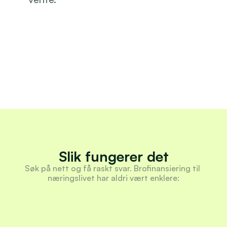
Slik fungerer det
Søk på nett og få raskt svar. Brofinansiering til 
næringslivet har aldri vært enklere:
Du søker om 
1
mellomfinansiering