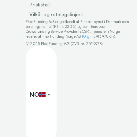
Prisliste
Vilkår og retningslinjer
Flex Funding A/S er godkendt af Finanstilsynet i Danmark som 
betalingsinstitut (FT nr. 22012) og som European 
Crowdfunding Service Provider (ECSP). Tjenester i Norge 
leveres af Flex Funding Norge AS (
Org.nr
. 913 978 617).
ⓒ 2025 Flex Funding A/S (CVR-nr. 25619978)
Select Language
NO