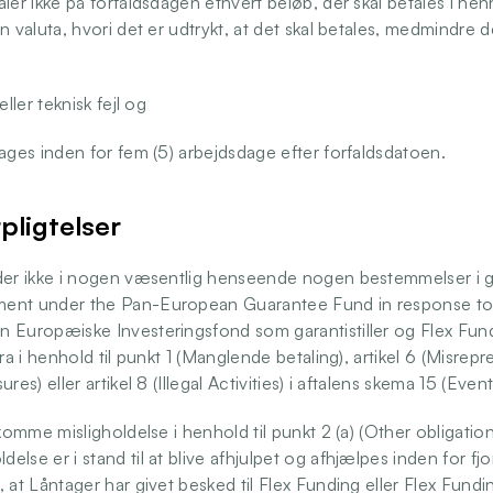
ler ikke på forfaldsdagen ethvert beløb, der skal betales i henho
n valuta, hvori det er udtrykt, at det skal betales, medmindre
eller teknisk fejl og 
tages inden for fem (5) arbejdsdage efter forfaldsdatoen. 
pligtelser 
der ikke i nogen væsentlig henseende nogen bestemmelser i ga
ent under the Pan-European Guarantee Fund in response to
 Europæiske Investeringsfond som garantistiller og Flex Fun
ra i henhold til punkt 1 (Manglende betaling), artikel 6 (Misrepres
res) eller artikel 8 (Illegal Activities) i aftalens skema 15 (Event
ekomme misligholdelse i henhold til punkt 2 (a) (Other obligation
lse er i stand til at blive afhjulpet og afhjælpes inden for fjor
 at Låntager har givet besked til Flex Funding eller Flex Funding