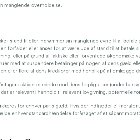
 manglende overholdelse. 
 
kke i stand til eller indrømmer sin manglende evne til at betale s
 forfalder eller anses for at være ude af stand til at betale s
ning, eller på grund af faktiske eller forventede økonomiske v
truer med at suspendere betalinger på nogen af dens gæld eller
en eller flere af dens kreditorer med henblik på at omlægge d
ntagers aktiver er mindre end dens forpligtelser (under hensyn
det er relevant i henhold til relevant lovgivning, potentielle for
rklæres for enhver parts gæld. Hvis der indtræder et moratorium
hjælpe enhver standardhændelse forårsaget af et sådant morat