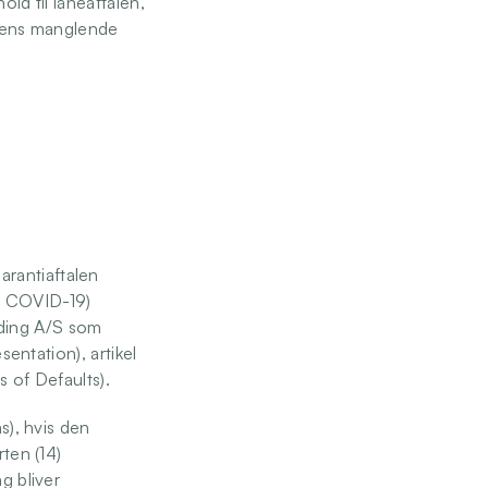
ld til låneaftalen, 
 dens manglende 
rantiaftalen 
 COVID-19) 
ding A/S som 
entation), artikel 
s of Defaults). 
s), hvis den 
ten (14) 
 bliver 