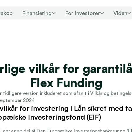
rakøb
Finansiering
For Investorer
Viden
lige vilkår for garantilån
Flex Funding
er tidligere version inkluderet som afsnit i Vilkår og betingels
 september 2024
vilkår for investering i Lån sikret med t
opæiske Investeringsfond (EIF)
IF, der er en del af Den Europæiske Investeringsbankgruppe (E