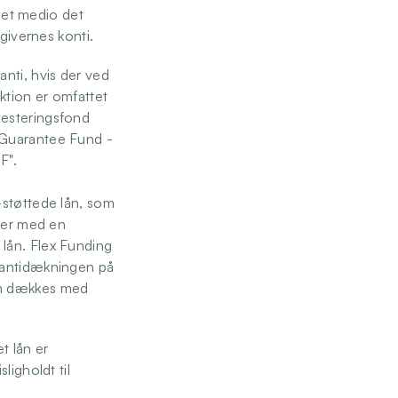
bet medio det 
givernes konti. 
nti, hvis der ved 
tion er omfattet 
esteringsfond 
Guarantee Fund - 
F".
støttede lån, som 
ver med en 
lån. Flex Funding 
rantidækningen på 
m dækkes med 
 lån er 
igholdt til 