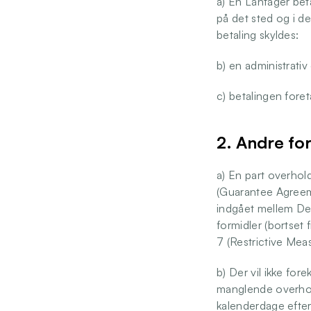
a) En Låntager beta
på det sted og i de
betaling skyldes: 
b) en administrativ 
c) betalingen fore
2. Andre for
a) En part overhol
(Guarantee Agreem
indgået mellem Den
formidler (bortset f
7 (Restrictive Measu
b) Der vil ikke for
manglende overholde
kalenderdage efter,