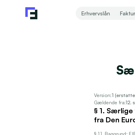
Erhvervslån
Faktu
Sær
Version:
1 (erstatt
Gældende fra:
12.
§
1. Særlige 
fra Den Eur
§ 1.1. Baggrund: E