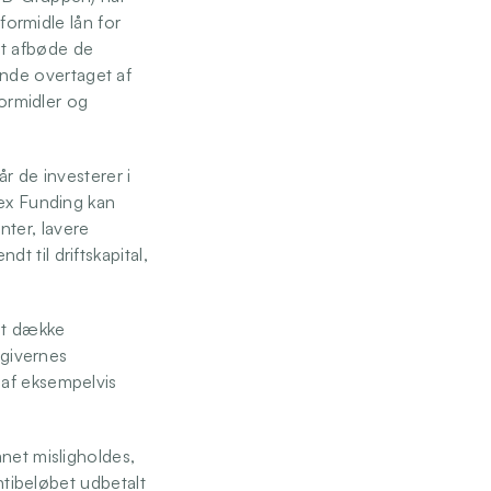
formidle lån for 
t afbøde de 
de overtaget af 
ormidler og 
r de investerer i 
ex Funding kan 
ter, lavere 
til driftskapital, 
at dække 
givernes 
af eksempelvis 
net misligholdes, 
ntibeløbet udbetalt 