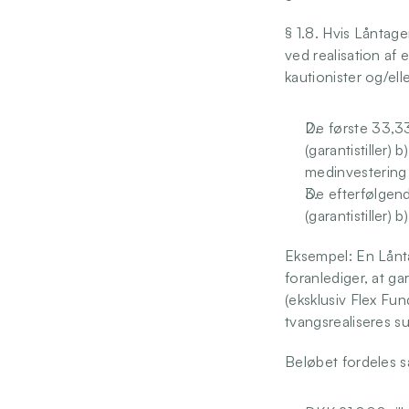
§ 1.8. Hvis Låntager
ved realisation af 
kautionister og/el
De første 33,33
(garantistiller)
medinvestering 
De efterfølgend
(garantistiller)
Eksempel: En Lånta
foranlediger, at g
(eksklusiv Flex Fu
tvangsrealiseres s
Beløbet fordeles s