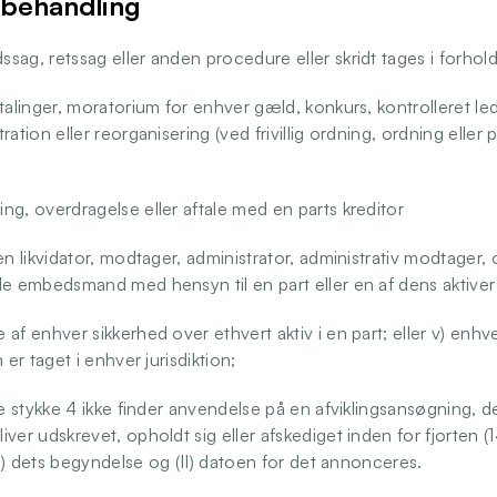
sbehandling
ag, retssag eller anden procedure eller skridt tages i forhold t
talinger, moratorium for enhver gæld, konkurs, kontrolleret ledel
ration eller reorganisering (ved frivillig ordning, ordning eller
ng, overdragelse eller aftale med en parts kreditor 
en likvidator, modtager, administrator, administrativ modtager, o
de embedsmand med hensyn til en part eller en af dens aktiver
af enhver sikkerhed over ethvert aktiv i en part; eller v) enhve
 er taget i enhver jurisdiktion; 
te stykke 4 ikke finder anvendelse på en afviklingsansøgning, der
ver udskrevet, opholdt sig eller afskediget inden for fjorten (
 (i) dets begyndelse og (II) datoen for det annonceres. 