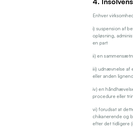
4. Insolven
Enhver virksomhedss
i) suspension af be
opløsning, administ
en part 
ii) en sammensætni
iii) udnævnelse af 
eller anden lignen
iv) en håndhævelse 
procedure eller trin
vi) forudsat at det
chikanerende og bli
efter det tidligere