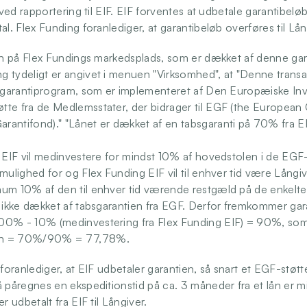
t ved rapportering til EIF. EIF forventes at udbetale garantibelø
al. Flex Funding foranlediger, at garantibeløb overføres til Lån
lån på Flex Fundings markedsplads, som er dækket af denne gara
 tydeligt er angivet i menuen "Virksomhed", at "Denne transak
s garantiprogram, som er implementeret af Den Europæiske Inv
te fra de Medlemsstater, der bidrager til EGF (the European 
antifond)." "Lånet er dækket af en tabsgaranti på 70% fra EI
g EIF vil medinvestere for mindst 10% af hovedstolen i de EGF-
mulighed for og Flex Funding EIF vil til enhver tid være Långi
um 10% af den til enhver tid værende restgæld på de enkelte 
r ikke dækket af tabsgarantien fra EGF. Derfor fremkommer ga
00% - 10% (medinvestering fra Flex Funding EIF) = 90%, so
en = 70%/90% = 77,78%.
 foranlediger, at EIF udbetaler garantien, så snart et EGF-støttet
 påregnes en ekspeditionstid på ca. 3 måneder fra et lån er misl
r udbetalt fra EIF til Långiver.