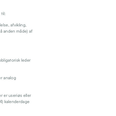
il: 
se, afvikling, 
 på anden måde) af 
bligatorisk leder 
 
r analog 
 er useriøs eller 
14) kalenderdage 