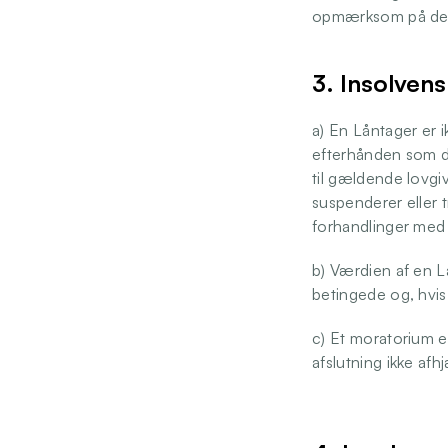
opmærksom på den
3. Insolvens
a) En Låntager er i
efterhånden som den
til gældende lovgiv
suspenderer eller 
forhandlinger med 
b) Værdien af en Lå
betingede og, hvis 
c) Et moratorium e
afslutning ikke af