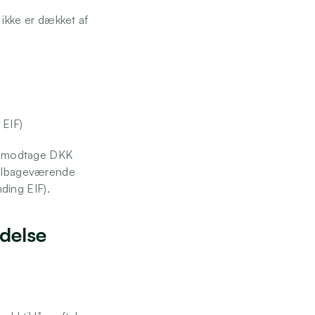
ikke er dækket af 
 EIF) 
lt modtage DKK 
tilbageværende 
nding EIF).
delse 