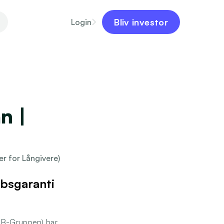
Bliv investor
Login
 | 
er for Långivere)
absgaranti 
IB-Gruppen) har 