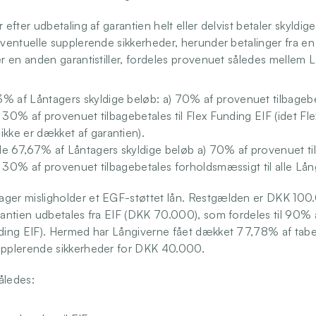
 efter udbetaling af garantien helt eller delvist betaler skyldige
eventuelle supplerende sikkerheder, herunder betalinger fra en e
ler en anden garantistiller, fordeles provenuet således mellem 
% af Låntagers skyldige beløb: a) 70% af provenuet tilbagebeta
 b) 30% af provenuet tilbagebetales til Flex Funding EIF (idet Fl
ikke er dækket af garantien). 
e 67,67% af Låntagers skyldige beløb a) 70% af provenuet tilb
 b) 30% af provenuet tilbagebetales forholdsmæssigt til alle Lån
ger misligholder et EGF-støttet lån. Restgælden er DKK 100.
arantien udbetales fra EIF (DKK 70.000), som fordeles til 90% 
nding EIF). Hermed har Långiverne fået dækket 77,78% af tabet
upplerende sikkerheder for DKK 40.000. 
åledes: