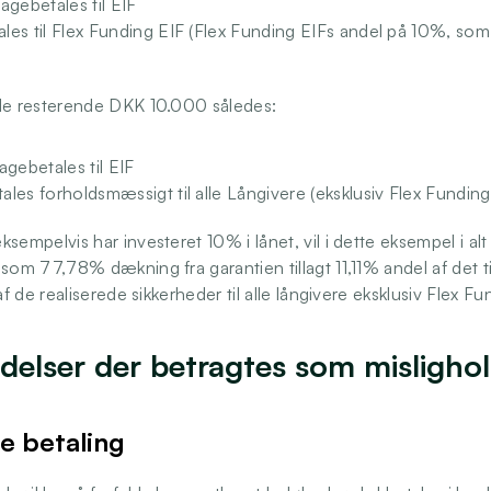
agebetales til EIF 
es til Flex Funding EIF (Flex Funding EIFs andel på 10%, som 
 de resterende DKK 10.000 således:
agebetales til EIF
les forholdsmæssigt til alle Långivere (eksklusiv Flex Funding
ksempelvis har investeret 10% i lånet, vil i dette eksempel i a
 som 77,78% dækning fra garantien tillagt 11,11% andel af det 
af de realiserede sikkerheder til alle långivere eksklusiv Flex Fu
delser der betragtes som mislighol
e betaling 