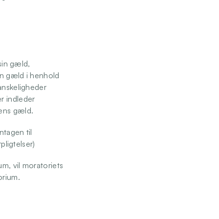
in gæld, 
in gæld i henhold 
anskeligheder 
 indleder 
ens gæld. 
tagen til 
pligtelser) 
, vil moratoriets 
orium.