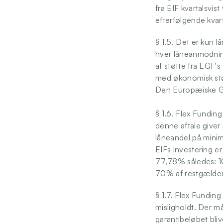
fra EIF kvartalsvis
efterfølgende kvart
§ 1.5. Det er kun 
hver låneanmodning
af støtte fra EGF'
med økonomisk støt
Den Europæiske Gar
§ 1.6. Flex Fundin
denne aftale giver 
låneandel på minim
EIFs investering e
77,78% således: 1
70% af restgæld
§ 1.7. Flex Funding
misligholdt. Der må
garantibeløbet blive