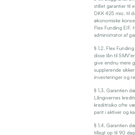
stillet garantier t
DKK 425 mio. til d
økonomiske konsek
Flex Funding EIF. H
administrator af ga
§ 1.2. Flex Funding
disse lån til SMV'
give endnu mere gu
supplerende sikkerh
investeringer og re
§ 1.3. Garantien dæ
Långivernes kreditr
kreditrisiko ofte 
pant i aktiver og ka
§ 1.4. Garantien dæ
tillagt op til 90 d