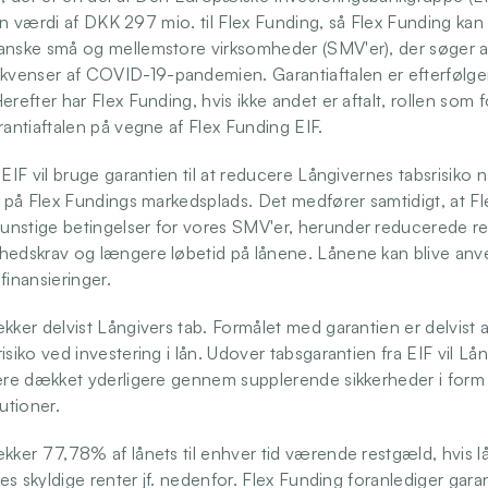
il en værdi af DKK 297 mio. til Flex Funding, så Flex Funding kan 
anske små og mellemstore virksomheder (SMV'er), der søger a
venser af COVID-19-pandemien. Garantiaftalen er efterfølgen
erefter har Flex Funding, hvis ikke andet er aftalt, rollen som f
rantiaftalen på vegne af Flex Funding EIF. 
 EIF vil bruge garantien til at reducere Långivernes tabsrisiko nå
er på Flex Fundings markedsplads. Det medfører samtidigt, at Fl
nstige betingelser for vores SMV'er, herunder reducerede ren
edskrav og længere løbetid på lånene. Lånene kan blive anvendt 
finansieringer. 
kker delvist Långivers tab. Formålet med garantien er delvist 
isiko ved investering i lån. Udover tabsgarantien fra EIF vil Lån
være dækket yderligere gennem supplerende sikkerheder i form 
utioner. 
kker 77,78% af lånets til enhver tid værende restgæld, hvis lå
ages skyldige renter jf. nedenfor. Flex Funding foranlediger gara