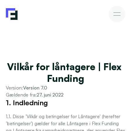
Erhvervslån
Fakturakøb
Fakturakøb
Sådan investerer du
Afkast & Risiko
AutoInvesto Agent
Kundehistorier
Kundehistorier
Vilkår for låntagere | Flex 
Finansiering
Funding
For investorer
Version:
Version 7.0
Gældende fra:
27. juni 2022
Viden
1. Indledning 
1.1. Disse ’Vilkår og betingelser for Låntagere’ (herefter 
’betingelser’) gælder for alle Låntagere i Flex Funding 
Blive investor
og Låntagere fra samarbejdspartnere, der anvender Flex 