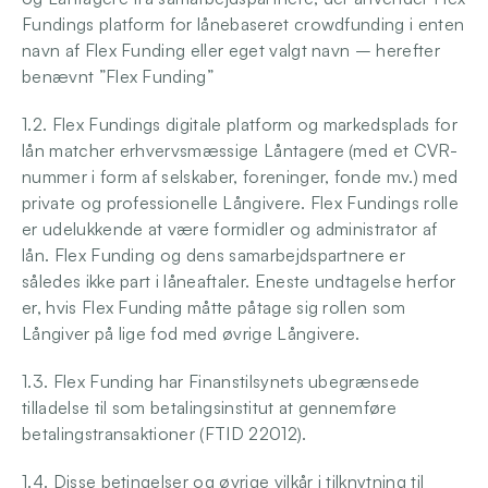
Fundings platform for lånebaseret crowdfunding i enten 
Login
navn af Flex Funding eller eget valgt navn – herefter 
benævnt ”Flex Funding” 
1.2. Flex Fundings digitale platform og markedsplads for 
lån matcher erhvervsmæssige Låntagere (med et CVR-
nummer i form af selskaber, foreninger, fonde mv.) med 
private og professionelle Långivere. Flex Fundings rolle 
er udelukkende at være formidler og administrator af 
lån. Flex Funding og dens samarbejdspartnere er 
således ikke part i låneaftaler. Eneste undtagelse herfor 
er, hvis Flex Funding måtte påtage sig rollen som 
Långiver på lige fod med øvrige Långivere. 
1.3. Flex Funding har Finanstilsynets ubegrænsede 
tilladelse til som betalingsinstitut at gennemføre 
betalingstransaktioner (FTID 22012). 
1.4. Disse betingelser og øvrige vilkår i tilknytning til 