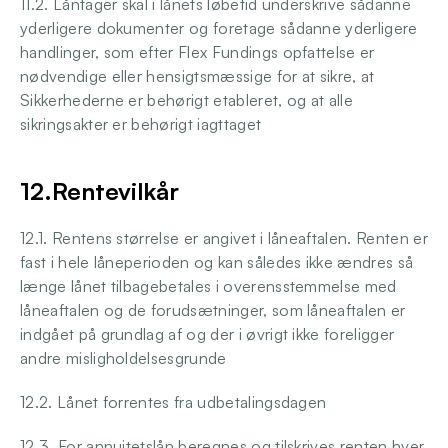
11.2. Låntager skal i lånets løbetid underskrive sådanne 
yderligere dokumenter og foretage sådanne yderligere 
handlinger, som efter Flex Fundings opfattelse er 
nødvendige eller hensigtsmæssige for at sikre, at 
Sikkerhederne er behørigt etableret, og at alle 
sikringsakter er behørigt iagttaget 
12.Rentevilkår 
12.1. Rentens størrelse er angivet i låneaftalen. Renten er 
fast i hele låneperioden og kan således ikke ændres så 
længe lånet tilbagebetales i overensstemmelse med 
låneaftalen og de forudsætninger, som låneaftalen er 
indgået på grundlag af og der i øvrigt ikke foreligger 
andre misligholdelsesgrunde
12.2. Lånet forrentes fra udbetalingsdagen
12.3. For annuitetslån beregnes og tilskrives renten hver 