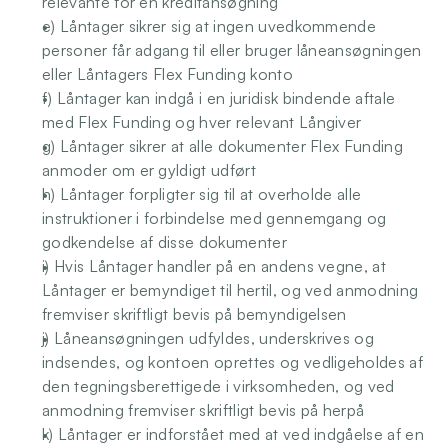
relevante for en kreditansøgning 
e) Låntager sikrer sig at ingen uvedkommende 
personer får adgang til eller bruger låneansøgningen 
eller Låntagers Flex Funding konto
f) Låntager kan indgå i en juridisk bindende aftale 
med Flex Funding og hver relevant Långiver
g) Låntager sikrer at alle dokumenter Flex Funding 
anmoder om er gyldigt udført 
h) Låntager forpligter sig til at overholde alle 
instruktioner i forbindelse med gennemgang og 
godkendelse af disse dokumenter
i) Hvis Låntager handler på en andens vegne, at 
Låntager er bemyndiget til hertil, og ved anmodning 
fremviser skriftligt bevis på bemyndigelsen
j) Låneansøgningen udfyldes, underskrives og 
indsendes, og kontoen oprettes og vedligeholdes af 
den tegningsberettigede i virksomheden, og ved 
anmodning fremviser skriftligt bevis på herpå
k) Låntager er indforstået med at ved indgåelse af en 