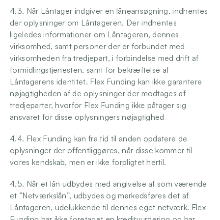
4.3. Når Låntager indgiver en låneansøgning, indhentes 
der oplysninger om Låntageren. Der indhentes 
ligeledes informationer om Låntageren, dennes 
virksomhed, samt personer der er forbundet med 
virksomheden fra tredjepart, i forbindelse med drift af 
formidlingstjenesten, samt for bekræftelse af 
Låntagerens identitet. Flex Funding kan ikke garantere 
nøjagtigheden af de oplysninger der modtages af 
tredjeparter, hvorfor Flex Funding ikke påtager sig 
ansvaret for disse oplysningers nøjagtighed 
4.4. Flex Funding kan fra tid til anden opdatere de 
oplysninger der offentliggøres, når disse kommer til 
vores kendskab, men er ikke forpligtet hertil. 
4.5. Når et lån udbydes med angivelse af som værende 
et ”Netværkslån”, udbydes og markedsføres det af 
Låntageren, udelukkende til dennes eget netværk. Flex 
Funding har ikke foretaget en kreditvurdering og har 