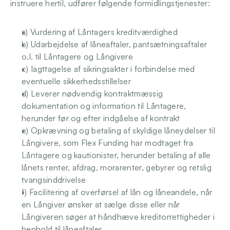
instruere hertil, udfører følgende formidlingstjenester: 
a) Vurdering af Låntagers kreditværdighed 
b) Udarbejdelse af låneaftaler, pantsætningsaftaler 
o.l. til Låntagere og Långivere 
c) Iagttagelse af sikringsakter i forbindelse med 
eventuelle sikkerhedsstillelser
d) Leverer nødvendig kontraktmæssig 
dokumentation og information til Låntagere, 
herunder før og efter indgåelse af kontrakt 
e) Opkrævning og betaling af skyldige låneydelser til 
Långivere, som Flex Funding har modtaget fra 
Låntagere og kautionister, herunder betaling af alle 
lånets renter, afdrag, morarenter, gebyrer og retslig 
tvangsinddrivelse 
f) Facilitering af overførsel af lån og låneandele, når 
en Långiver ønsker at sælge disse eller når 
Långiveren søger at håndhæve kreditorrettigheder i 
henhold til låneaftaler 