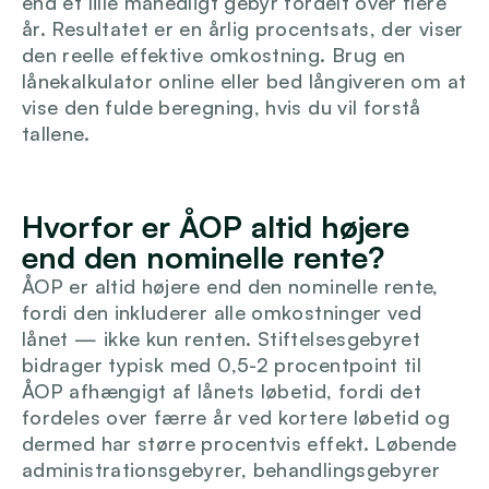
end et lille månedligt gebyr fordelt over flere 
år. Resultatet er en årlig procentsats, der viser 
den reelle effektive omkostning. Brug en 
lånekalkulator online eller bed långiveren om at 
vise den fulde beregning, hvis du vil forstå 
tallene.
Hvorfor er ÅOP altid højere 
end den nominelle rente?
ÅOP er altid højere end den nominelle rente, 
fordi den inkluderer alle omkostninger ved 
lånet — ikke kun renten. Stiftelsesgebyret 
bidrager typisk med 0,5-2 procentpoint til 
ÅOP afhængigt af lånets løbetid, fordi det 
fordeles over færre år ved kortere løbetid og 
dermed har større procentvis effekt. Løbende 
administrationsgebyrer, behandlingsgebyrer 