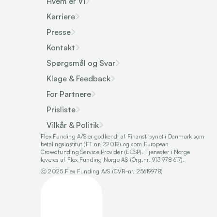
Hvem er Vi
Karriere
Presse
Kontakt
Spørgsmål og Svar
Klage & Feedback
For Partnere
Prisliste
Vilkår & Politik
Flex Funding A/S er godkendt af Finanstilsynet i Danmark som 
betalingsinstitut (FT nr. 22012) og som European 
Crowdfunding Service Provider (ECSP). Tjenester i Norge 
leveres af Flex Funding Norge AS (Org.nr. 913 978 617).
ⓒ 2025 Flex Funding A/S (CVR-nr. 25619978)
Select Language