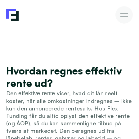
Erhvervslån
Fakturakøb
Fakturakøb
Sådan investerer du
Afkast & Risiko
AutoInvesto Agent
Kundehistorier
Kundehistorier
Hvordan regnes effektiv 
Finansiering
rente ud?
For investorer
Den 
 viser, hvad dit lån reelt 
effektive rente
koster, når alle omkostninger indregnes – ikke 
Viden
kun den annoncerede rentesats. Hos Flex 
Funding får du altid oplyst den effektive rente 
(og ÅOP), så du kan sammenligne tilbud på 
tværs af markedet. Den beregnes ud fra 
Blive investor
lånebeløb, renter, gebyrer og løbetid – og 