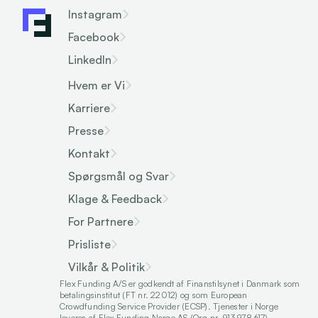
Instagram
Facebook
LinkedIn
Hvem er Vi
Karriere
Presse
Kontakt
Spørgsmål og Svar
Klage & Feedback
For Partnere
Prisliste
Vilkår & Politik
Flex Funding A/S er godkendt af Finanstilsynet i Danmark som 
betalingsinstitut (FT nr. 22012) og som European 
Crowdfunding Service Provider (ECSP). Tjenester i Norge 
leveres af Flex Funding Norge AS (Org.nr. 913 978 617).