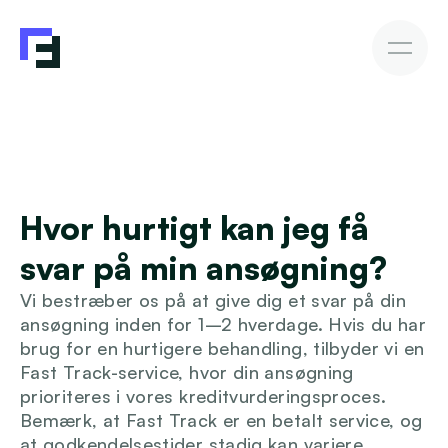
Erhvervslån
Fakturakøb
Fakturakøb
Sådan investerer du
Afkast & Risiko
AutoInvesto Agent
Kundehistorier
Kundehistorier
Hvor hurtigt kan jeg få 
Finansiering
svar på min ansøgning?
For investorer
Vi bestræber os på at give dig et svar på din 
ansøgning inden for 1–2 hverdage. Hvis du har 
Viden
brug for en hurtigere behandling, tilbyder vi en 
Fast Track-service, hvor din ansøgning 
prioriteres i vores kreditvurderingsproces. 
Bemærk, at Fast Track er en betalt service, og 
Blive investor
at godkendelsestider stadig kan variere 