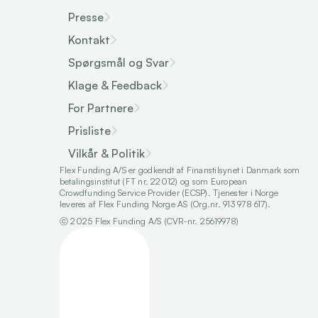
Presse
Kontakt
Spørgsmål og Svar
Klage & Feedback
For Partnere
Prisliste
Vilkår & Politik
Flex Funding A/S er godkendt af Finanstilsynet i Danmark som 
betalingsinstitut (FT nr. 22012) og som European 
Crowdfunding Service Provider (ECSP). Tjenester i Norge 
leveres af Flex Funding Norge AS (Org.nr. 913 978 617).
ⓒ 2025 Flex Funding A/S (CVR-nr. 25619978)
Select Language