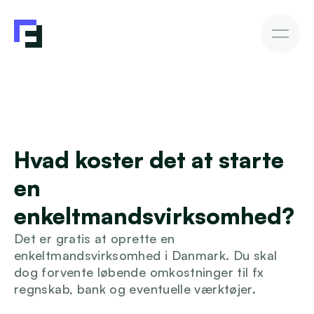
Erhvervslån
Fakturakøb
Fakturakøb
Sådan investerer du
Afkast & Risiko
AutoInvesto Agent
Kundehistorier
Kundehistorier
Hvad koster det at starte 
Finansiering
en 
For investorer
enkeltmandsvirksomhed?
Det er gratis at oprette en 
Viden
enkeltmandsvirksomhed i Danmark. Du skal 
dog forvente løbende omkostninger til fx 
regnskab, bank og eventuelle værktøjer.
Blive investor