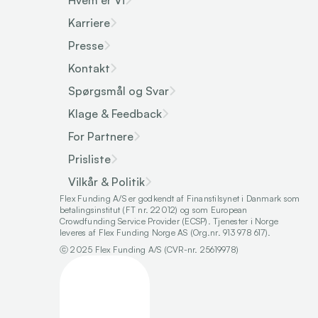
Hvem er Vi
Karriere
Presse
Kontakt
Spørgsmål og Svar
Klage & Feedback
For Partnere
Prisliste
Vilkår & Politik
Flex Funding A/S er godkendt af Finanstilsynet i Danmark som 
betalingsinstitut (FT nr. 22012) og som European 
Crowdfunding Service Provider (ECSP). Tjenester i Norge 
leveres af Flex Funding Norge AS (Org.nr. 913 978 617).
ⓒ 2025 Flex Funding A/S (CVR-nr. 25619978)
Select Language