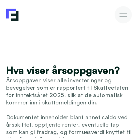
Erhvervslån
Fakturakøb
Fakturakøb
Sådan investerer du
Afkast & Risiko
AutoInvesto Agent
Kundehistorier
Kundehistorier
Hva viser årsoppgaven?
Finansiering
Årsoppgaven viser alle investeringer og 
For investorer
bevegelser som er rapportert til Skatteetaten 
for inntektsåret 2025, slik at de automatisk 
kommer inn i skattemeldingen din.
Viden
Dokumentet inneholder blant annet saldo ved 
årsskiftet, opptjente renter, eventuelle tap 
som kan gi fradrag, og formuesverdi knyttet til 
Blive investor