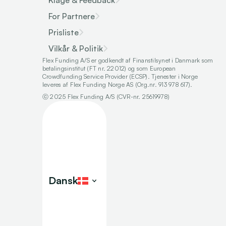
Klage & Feedback
For Partnere
Prisliste
Vilkår & Politik
Flex Funding A/S er godkendt af Finanstilsynet i Danmark som 
betalingsinstitut (FT nr. 22012) og som European 
Crowdfunding Service Provider (ECSP). Tjenester i Norge 
leveres af Flex Funding Norge AS (Org.nr. 913 978 617).
ⓒ 2025 Flex Funding A/S (CVR-nr. 25619978)
Select Language
Dansk