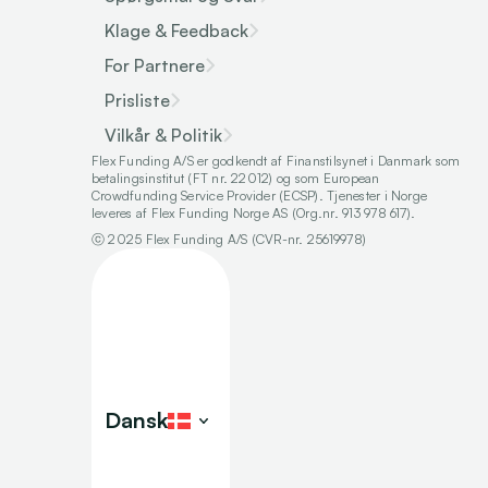
Klage & Feedback
For Partnere
Prisliste
Vilkår & Politik
Flex Funding A/S er godkendt af Finanstilsynet i Danmark som 
betalingsinstitut (FT nr. 22012) og som European 
Crowdfunding Service Provider (ECSP). Tjenester i Norge 
leveres af Flex Funding Norge AS (Org.nr. 913 978 617).
ⓒ 2025 Flex Funding A/S (CVR-nr. 25619978)
Select Language
Dansk