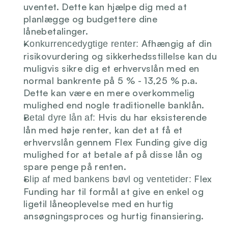
uventet. Dette kan hjælpe dig med at 
Login
planlægge og budgettere dine 
lånebetalinger.
 Afhængig af din 
Konkurrencedygtige renter:
risikovurdering og sikkerhedsstillelse kan du 
muligvis sikre dig et erhvervslån med en 
normal bankrente på 5 % - 13,25 % p.a. 
Dette kan være en mere overkommelig 
mulighed end nogle traditionelle banklån.
 Hvis du har eksisterende 
Betal dyre lån af:
lån med høje renter, kan det at få et 
erhvervslån gennem Flex Funding give dig 
mulighed for at betale af på disse lån og 
spare penge på renten.
 Flex 
Slip af med bankens bøvl og ventetider:
Funding har til formål at give en enkel og 
ligetil låneoplevelse med en hurtig 
ansøgningsproces og hurtig finansiering.