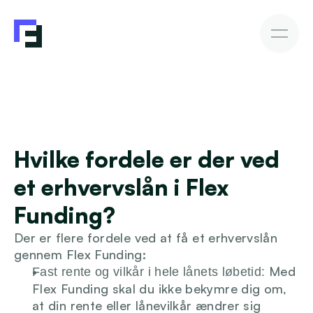
Erhvervslån
Fakturakøb
Fakturakøb
Sådan investerer du
Afkast & Risiko
AutoInvesto Agent
Kundehistorier
Kundehistorier
Hvilke fordele er der ved 
Finansiering
et erhvervslån i Flex 
For investorer
Funding?
Der er flere fordele ved at få et erhvervslån 
Viden
gennem Flex Funding:
 Med 
Fast rente og vilkår i hele lånets løbetid:
Flex Funding skal du ikke bekymre dig om, 
Blive investor
at din rente eller lånevilkår ændrer sig 