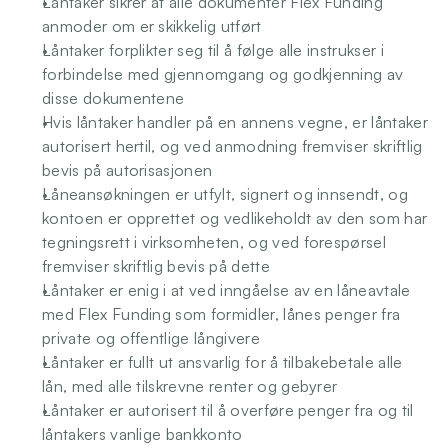
Låntaker sikrer at alle dokumenter Flex Funding 
anmoder om er skikkelig utført
Låntaker forplikter seg til å følge alle instrukser i 
forbindelse med gjennomgang og godkjenning av 
disse dokumentene
Hvis låntaker handler på en annens vegne, er låntaker 
autorisert hertil, og ved anmodning fremviser skriftlig 
bevis på autorisasjonen
Låneansøkningen er utfylt, signert og innsendt, og 
kontoen er opprettet og vedlikeholdt av den som har 
tegningsrett i virksomheten, og ved forespørsel 
fremviser skriftlig bevis på dette
Låntaker er enig i at ved inngåelse av en låneavtale 
med Flex Funding som formidler, lånes penger fra 
private og offentlige långivere
Låntaker er fullt ut ansvarlig for å tilbakebetale alle 
lån, med alle tilskrevne renter og gebyrer
Låntaker er autorisert til å overføre penger fra og til 
låntakers vanlige bankkonto