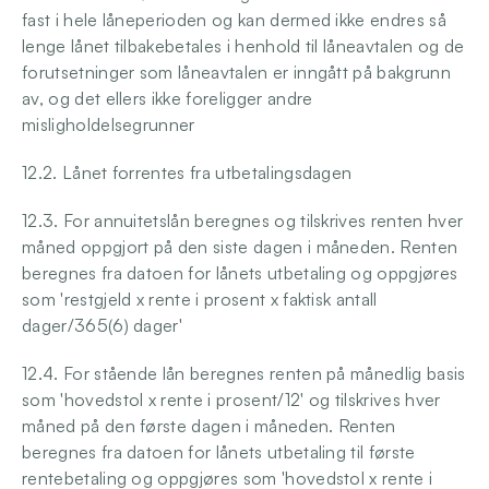
fast i hele låneperioden og kan dermed ikke endres så 
lenge lånet tilbakebetales i henhold til låneavtalen og de 
forutsetninger som låneavtalen er inngått på bakgrunn 
av, og det ellers ikke foreligger andre 
misligholdelsegrunner
12.2. Lånet forrentes fra utbetalingsdagen
12.3. For annuitetslån beregnes og tilskrives renten hver 
måned oppgjort på den siste dagen i måneden. Renten 
beregnes fra datoen for lånets utbetaling og oppgjøres 
som 'restgjeld x rente i prosent x faktisk antall 
dager/365(6) dager'
12.4. For stående lån beregnes renten på månedlig basis 
som 'hovedstol x rente i prosent/12' og tilskrives hver 
måned på den første dagen i måneden. Renten 
beregnes fra datoen for lånets utbetaling til første 
rentebetaling og oppgjøres som 'hovedstol x rente i 