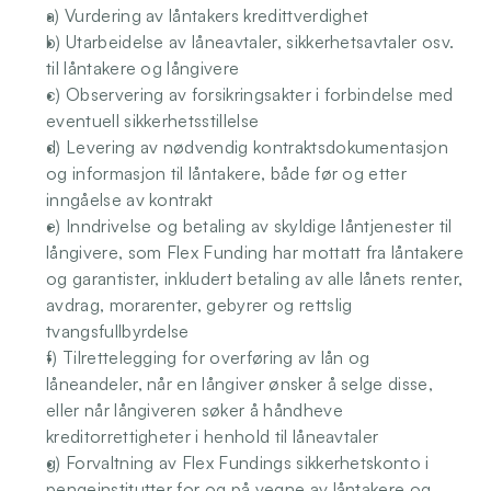
a) Vurdering av låntakers kredittverdighet
b) Utarbeidelse av låneavtaler, sikkerhetsavtaler osv. 
til låntakere og långivere
c) Observering av forsikringsakter i forbindelse med 
eventuell sikkerhetsstillelse
d) Levering av nødvendig kontraktsdokumentasjon 
og informasjon til låntakere, både før og etter 
inngåelse av kontrakt
e) Inndrivelse og betaling av skyldige låntjenester til 
långivere, som Flex Funding har mottatt fra låntakere 
og garantister, inkludert betaling av alle lånets renter, 
avdrag, morarenter, gebyrer og rettslig 
tvangsfullbyrdelse
f) Tilrettelegging for overføring av lån og 
låneandeler, når en långiver ønsker å selge disse, 
eller når långiveren søker å håndheve 
kreditorrettigheter i henhold til låneavtaler
g) Forvaltning av Flex Fundings sikkerhetskonto i 
pengeinstitutter for og på vegne av låntakere og 