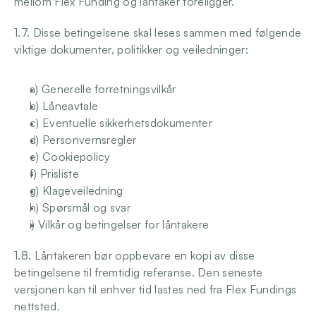
mellom Flex Funding og låntaker foreligger.
1.7. Disse betingelsene skal leses sammen med følgende 
viktige dokumenter, politikker og veiledninger:
a) Generelle forretningsvilkår
b) Låneavtale
c) Eventuelle sikkerhetsdokumenter
d) Personvernsregler
e) Cookiepolicy
f) Prisliste
g) Klageveiledning
h) Spørsmål og svar
i) Vilkår og betingelser for låntakere
1.8. Låntakeren bør oppbevare en kopi av disse 
betingelsene til fremtidig referanse. Den seneste 
versjonen kan til enhver tid lastes ned fra Flex Fundings 
nettsted.