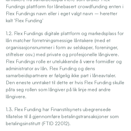
Fundings plattform for lånebasert crowdfunding enten i 
Logg inn
Flex Fundings navn eller i eget valgt navn – heretter 
kalt 'Flex Funding'
1.2. Flex Fundings digitale plattform og markedsplass for 
lån matcher forretningsmessige låntakere (med et 
organisasjonsnummer i form av selskaper, foreninger, 
stiftelser osv.) med private og profesjonelle långivere. 
Flex Fundings rolle er utelukkende å være formidler og 
administrator av lån. Flex Funding og dens 
samarbeidspartnere er følgelig ikke part i låneavtaler. 
Den eneste unntaket til dette er hvis Flex Funding skulle 
påta seg rollen som långiver på lik linje med andre 
långivere.
1.3. Flex Funding har Finanstilsynets ubegrensede 
tillatelse til å gjennomføre betalingstransaksjoner som 
betalingsinstitutt (FTID 22012).