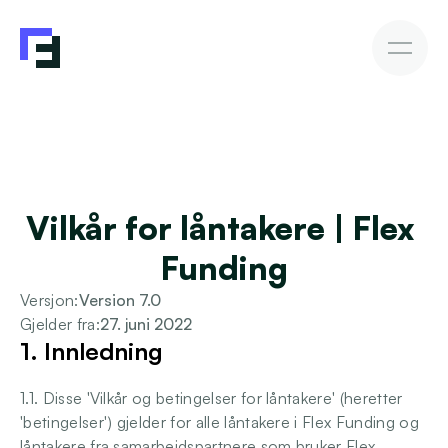
Bedriftslån
Fakturakjøp
Fakturakjøp
Slik investerer du
Avkastning & Risiko
AutoInvesto-agent
Kundehistorier
Kundehistorier
Vilkår for låntakere | Flex 
Finansiering
Funding
For investorer
Versjon:
Version 7.0
Gjelder fra:
27. juni 2022
Kunnskap
1. Innledning
1.1. Disse 'Vilkår og betingelser for låntakere' (heretter 
'betingelser') gjelder for alle låntakere i Flex Funding og 
Bli investor
låntakere fra samarbeidspartnere som bruker Flex 