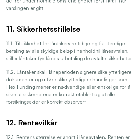
de trer under normale omstendigheter først i kraft når 
varslingen er gitt
11. Sikkerhetsstillelse
11.1. Til sikkerhet for låntakers rettidige og fullstendige 
betaling av alle skyldige beløp i henhold til låneavtalen, 
stiller låntaker før lånets utbetaling de avtalte sikkerheter
11.2. Låntaker skal i låneperioden signere slike ytterligere 
dokumenter og utføre slike ytterligere handlinger som 
Flex Funding mener er nødvendige eller ønskelige for å 
sikre at sikkerhetene er korrekt etablert og at alle 
forsikringsakter er korrekt observert
12. Rentevilkår
12.1. Rentens størrelse er angitt i låneavtalen. Renten er 