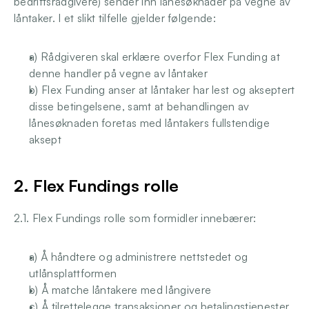
bedriftsrådgivere) sender inn lånesøknader på vegne av 
låntaker. I et slikt tilfelle gjelder følgende:
a) Rådgiveren skal erklære overfor Flex Funding at 
denne handler på vegne av låntaker
b) Flex Funding anser at låntaker har lest og akseptert 
disse betingelsene, samt at behandlingen av 
lånesøknaden foretas med låntakers fullstendige 
aksept
2. Flex Fundings rolle
2.1. Flex Fundings rolle som formidler innebærer:
a) Å håndtere og administrere nettstedet og 
utlånsplattformen
b) Å matche låntakere med långivere
c) Å tilrettelegge transaksjoner og betalingstjenester 