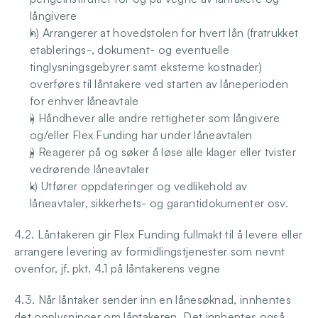
långivere
h) Arrangerer at hovedstolen for hvert lån (fratrukket 
etablerings-, dokument- og eventuelle 
tinglysningsgebyrer samt eksterne kostnader) 
overføres til låntakere ved starten av låneperioden 
for enhver låneavtale
i) Håndhever alle andre rettigheter som långivere 
og/eller Flex Funding har under låneavtalen
j) Reagerer på og søker å løse alle klager eller tvister 
vedrørende låneavtaler
k) Utfører oppdateringer og vedlikehold av 
låneavtaler, sikkerhets- og garantidokumenter osv.
4.2. Låntakeren gir Flex Funding fullmakt til å levere eller 
arrangere levering av formidlingstjenester som nevnt 
ovenfor, jf. pkt. 4.1 på låntakerens vegne
4.3. Når låntaker sender inn en lånesøknad, innhentes 
det opplysninger om låntakeren. Det innhentes også 