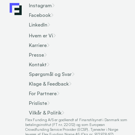
Instagram
Facebook
LinkedIn
Hvem er Vi
Karriere
Presse
Kontakt
Spørgsmål og Svar
Klage & Feedback
For Partnere
Prisliste
Vilkår & Politik
Flex Funding A/S er godkendt af Finanstilsynet i Danmark som 
betalingsinstitut (FT nr. 22012) og som European 
Crowdfunding Service Provider (ECSP). Tjenester i Norge 
leveres af Flex Funding Norge AS (Org.nr. 913 978 617).