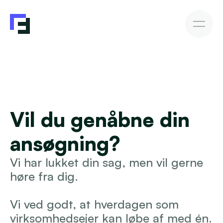
Erhvervslån
Fakturakøb
Fakturakøb
Sådan investerer du
Afkast & Risiko
AutoInvesto Agent
Kundehistorier
Kundehistorier
Vil du genåbne din 
Finansiering
ansøgning?
For investorer
Vi har lukket din sag, men vil gerne 
Viden
høre fra dig.
Vi ved godt, at hverdagen som 
Blive investor
virksomhedsejer kan løbe af med én. 