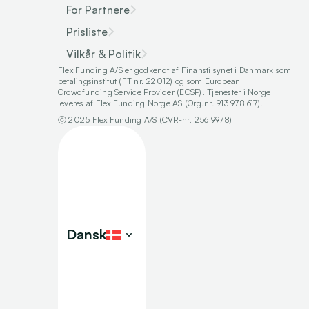
For Partnere
Prisliste
Vilkår & Politik
Flex Funding A/S er godkendt af Finanstilsynet i Danmark som 
betalingsinstitut (FT nr. 22012) og som European 
Crowdfunding Service Provider (ECSP). Tjenester i Norge 
leveres af Flex Funding Norge AS (Org.nr. 913 978 617).
ⓒ 2025 Flex Funding A/S (CVR-nr. 25619978)
Select Language
Dansk