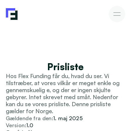
Erhvervslån
Fakturakøb
Fakturakøb
Sådan investerer du
Afkast & Risiko
AutoInvesto Agent
Kundehistorier
Kundehistorier
Prisliste
Finansiering
Hos Flex Funding får du, hvad du ser. Vi 
tilstræber, at vores vilkår er meget enkle og 
For investorer
gennemskuelig e, og der er ingen skjulte 
gebyrer. Intet skrevet med småt. Nedenfor 
Viden
kan du se vores prisliste. Denne prisliste 
gælder for Norge. 
Gældende fra den:
1. maj 2025
Version:
1.0
Blive investor