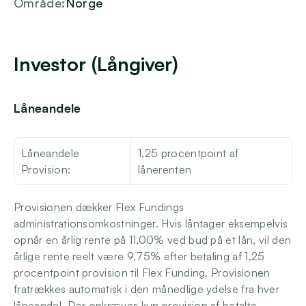
Område:
Norge
Login
Investor (Långiver)
Låneandele
Låneandele 
1,25 procentpoint af 
Provision:
lånerenten
Provisionen dækker Flex Fundings 
administrationsomkostninger. Hvis låntager eksempelvis 
opnår en årlig rente på 11,00% ved bud på et lån, vil den 
årlige rente reelt være 9,75% efter betaling af 1,25 
procentpoint provision til Flex Funding. Provisionen 
fratrækkes automatisk i den månedlige ydelse fra hver 
låneandel. Der opkræves kun provision af betalte 