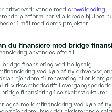
er erhvervsdrivende med 
crowdlending
 -
rende platform har vi allerede hjulpet hu
heder i mål med deres projekter. 
n du finansiere med bridge finans
nansiering anvendes ofte til:
l bridge finansiering ved boligsalg
mfinansiering ved køb af ny erhvervseje
idslån ejendom til renovering eller klargø
al til virksomhedsdrift i overgangsperiode
 bridge finansiering i selskabsstrukturer
der også mellemfinansiering ved køb af ny 
hvervsejendom, hvor det eksisterende salg