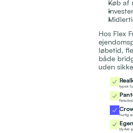
Køb af 
Investe
Midlert
Hos Flex Fu
ejendomspr
løbetid, fl
både bridg
uden sikke
Real
typisk f
Pant
fleksibe
Crow
hurtig a
Egen
styrker p