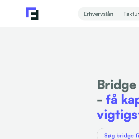
Erhvervslån
Faktu
Bridge 
- 
få ka
vigtigs
Søg bridge f