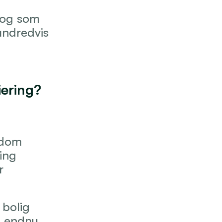
 og som 
ndredvis 
iering?
ndom
ring
r
bolig 
 endnu 