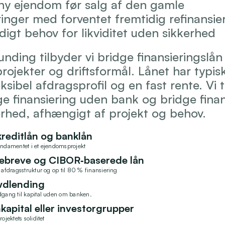
ny ejendom før salg af den gamle
ringer med forventet fremtidig refinansie
idigt behov for likviditet uden sikkerhed
nding tilbyder vi bridge finansieringslån 
ojekter og driftsformål. Lånet har typisk
eksibel afdragsprofil og en fast rente. Vi t
e finansiering uden bank og bridge finans
rhed, afhængigt af projekt og behov.
kreditlån og banklån
undamentet i et ejendomsprojekt
ebreve og CIBOR‑baserede lån
l afdragsstruktur og op til 80 % finansiering
dlending
dgang til kapital uden om banken.  
kapital eller investorgrupper
rojektets soliditet