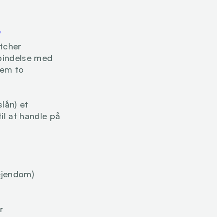
v
cher 
rbindelse med 
em to 
lån) et 
il at handle på 
ejendom)
r