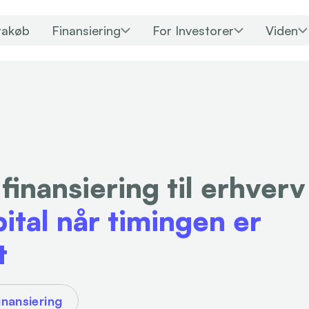
rakøb
Finansiering
For Investorer
Viden
finansiering til erhverv 
pital når timingen er 
t
inansiering