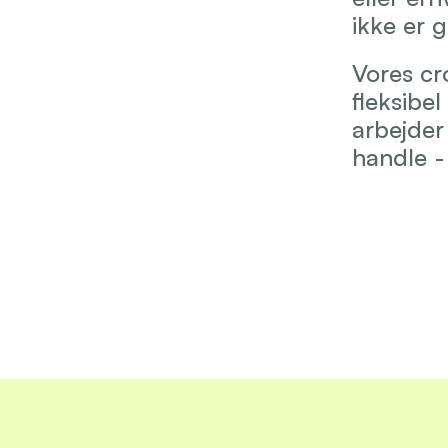
ikke er 
Vores cr
fleksibel
arbejder
handle -