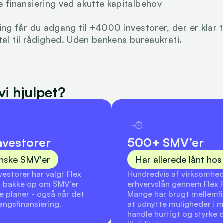
e finansiering ved akutte kapitalbehov
 får du adgang til +4000 investorer, der er klar til 
tal til rådighed. Uden bankens bureaukrati.
i hjulpet?
vestorer
500+ SMV’er
anske SMV'er
Har allerede lånt hos
storer har valgt Flex 
Hundredvis af virksomhed
t bakke op om SMV’er 
erhvervslån gennem Flex F
 planer - også når det 
Mange har brugt mellemfina
ngsfinansiering.
at udnytte muligheder i m
handle hurtigt og styrke d