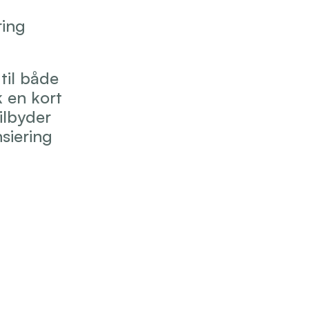
ring
til både 
 en kort 
ilbyder 
iering 