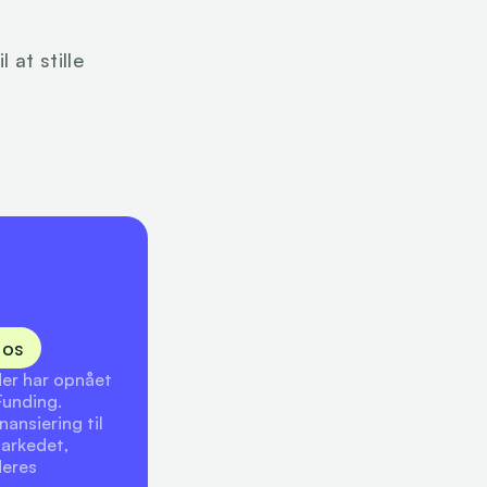
at stille 
 os
er har opnået 
unding. 
nsiering til 
arkedet, 
eres 