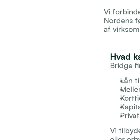
Vi forbind
Nordens fø
af virksom
Hvad ka
Bridge fi
Lån ti
Melle
Kortt
Kapit
Privat
Vi tilby
eller er