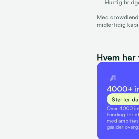
Hurtig bridg
Med crowdlending
midlertidig kapi
Hvem har v
4000+ in
Støtter d
Over 4000 inve
Funding for a
med ambitiøse
gælder overga