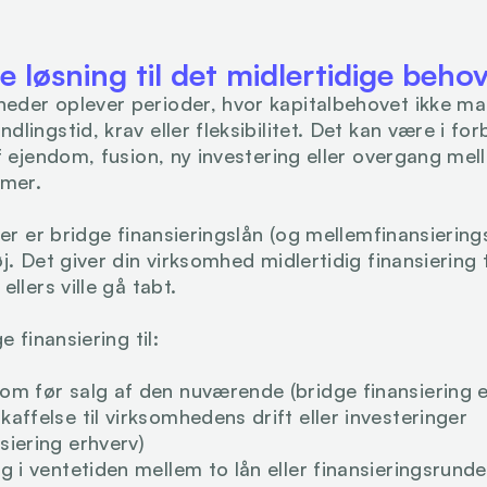
 løsning til det midlertidige beho
der oplever perioder, hvor kapitalbehovet ikke mat
lingstid, krav eller fleksibilitet. Det kan være i fo
f ejendom, fusion, ny investering eller overgang mell
rmer.
ner er bridge finansieringslån (og mellemfinansierings
j. Det giver din virksomhed midlertidig finansiering t
ellers ville gå tabt.
e finansiering til:
om før salg af den nuværende (bridge finansiering 
affelse til virksomhedens drift eller investeringer 
siering erhverv)
g i ventetiden mellem to lån eller finansieringsrunde