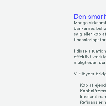
Den smarte
Mange virksomhe
bankernes behand
salg eller køb a
finansieringsfo
I disse situatio
effektivt værktø
muligheder, der 
Vi tilbyder bridg
Køb af ejend
Kapitalfremsk
(mellemfinan
Refinansierin