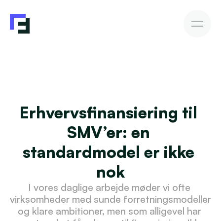
Erhvervslån
Fakturakøb
Fakturakøb
Sådan investerer du
Afkast & Risiko
AutoInvesto Agent
Kundehistorier
Kundehistorier
Erhvervsfinansiering til 
Finansiering
SMV’er: en 
For investorer
standardmodel er ikke 
nok
Viden
I vores daglige arbejde møder vi ofte 
virksomheder med sunde forretningsmodeller 
og klare ambitioner, men som alligevel har 
Blive investor