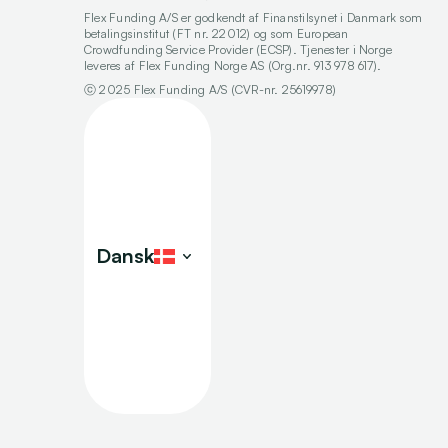
Flex Funding A/S er godkendt af Finanstilsynet i Danmark som 
betalingsinstitut (FT nr. 22012) og som European 
Crowdfunding Service Provider (ECSP). Tjenester i Norge 
leveres af Flex Funding Norge AS (Org.nr. 913 978 617).
ⓒ 2025 Flex Funding A/S (CVR-nr. 25619978)
Select Language
Dansk