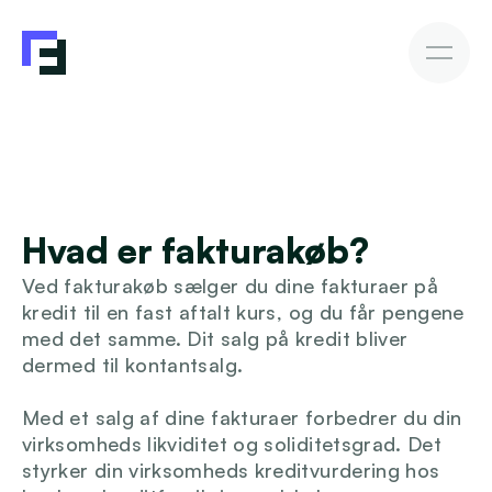
Erhvervslån
Fakturakøb
Fakturakøb
Sådan investerer du
Afkast & Risiko
AutoInvesto Agent
Kundehistorier
Kundehistorier
Hvad er fakturakøb?
Finansiering
Ved fakturakøb sælger du dine fakturaer på 
For investorer
kredit til en fast aftalt kurs, og du får pengene 
med det samme. Dit salg på kredit bliver 
dermed til kontantsalg.
Viden
Med et salg af dine fakturaer forbedrer du din 
virksomheds likviditet og soliditetsgrad. Det 
styrker din virksomheds kreditvurdering hos 
Blive investor