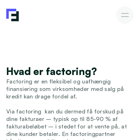
Erhvervslån
Fakturakøb
Fakturakøb
Sådan investerer du
Afkast & Risiko
AutoInvesto Agent
Kundehistorier
Kundehistorier
Hvad er factoring?
Finansiering
Factoring er en fleksibel og uafhængig 
For investorer
finansiering som virksomheder med salg på 
kredit kan drage fordel af. 
Viden
Via factoring  kan du dermed få forskud på 
dine fakturaer – typisk op til 85-90 % af 
fakturabeløbet – i stedet for at vente på, at 
dine kunder betaler. En factoringpartner 
Blive investor